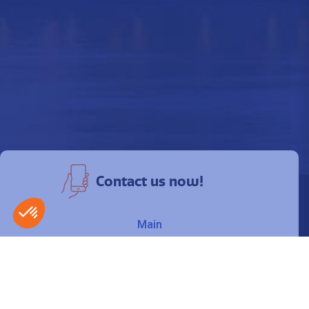
Contact us now!
Main
450 346-5313
Montreal
514 879-1304
Toll free
800 363-9254