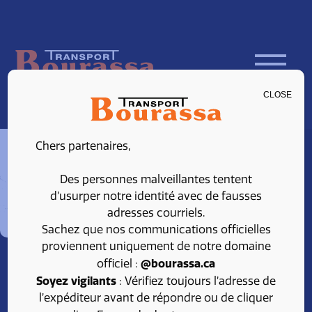
Contact us now!
CLOSE
Main
450 346-5313
Chers partenaires,
Montreal
514 879-1304
Toll free
Des personnes malveillantes tentent
d’usurper notre identité avec de fausses
800 363-9254
adresses courriels.
Sachez que nos communications officielles
proviennent uniquement de notre domaine
@bourassa.ca
officiel :
Soyez vigilants
: Vérifiez toujours l’adresse de
l’expéditeur avant de répondre ou de cliquer