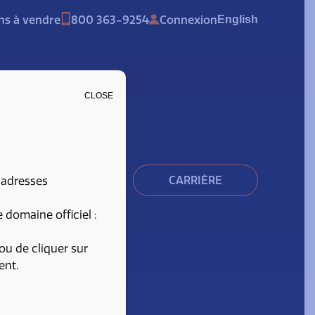
s à vendre
800 363-9254
Connexion
English
CLOSE
s utiles
Contact
CARRIÈRE
 adresses
domaine officiel :
ou de cliquer sur
ent.
4