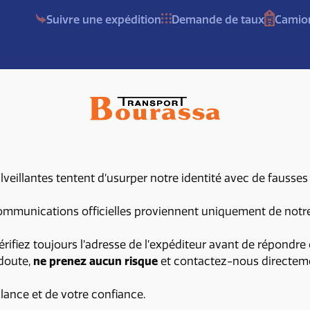
Suivre une expédition
Demande de taux
Camion
Demande de taux
À propos
Services
Document
eillantes tentent d’usurper notre identité avec de fausses
mmunications officielles proviennent uniquement de notre 
érifiez toujours l’adresse de l’expéditeur avant de répondre 
 doute,
ne prenez aucun risque
et contactez-nous directem
2
3
ilance et de votre confiance.