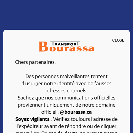
CLOSE
CARRIÈRE
Chers partenaires,
Embarquez avec
Des personnes malveillantes tentent
l’équipe de Transport
d’usurper notre identité avec de fausses
adresses courriels.
Bourassa
Sachez que nos communications officielles
proviennent uniquement de notre domaine
officiel :
@bourassa.ca
À la recherche d’une carrière enrichissante dans le
Soyez vigilants
: Vérifiez toujours l’adresse de
domaine du transport?
l’expéditeur avant de répondre ou de cliquer