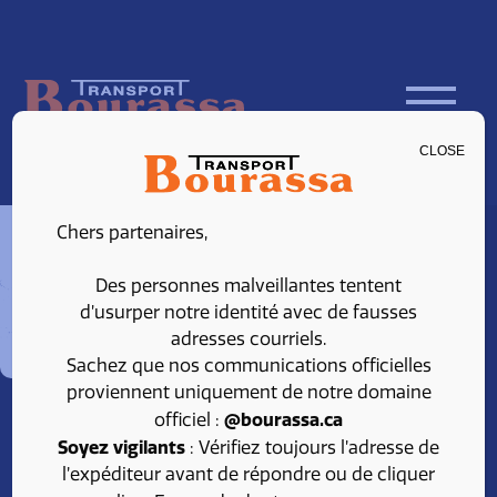
Contactez-nous
dès maintenant !
CLOSE
Principal
450 346-5313
Chers partenaires,
Montréal
514 879-1304
Sans frais
Des personnes malveillantes tentent
d’usurper notre identité avec de fausses
800 363-9254
adresses courriels.
Sachez que nos communications officielles
proviennent uniquement de notre domaine
@bourassa.ca
officiel :
Soyez vigilants
: Vérifiez toujours l’adresse de
l’expéditeur avant de répondre ou de cliquer