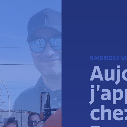
SAISISSEZ 
Auj
j’ap
che