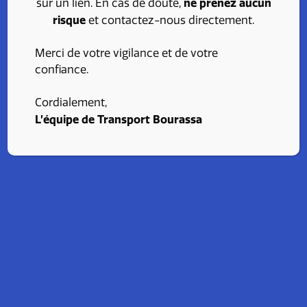
ne prenez aucun
sur un lien. En cas de doute,
risque
et contactez-nous directement.
J'envoie ma
candidature
Merci de votre vigilance et de votre
confiance.
Cordialement,
L’équipe de Transport Bourassa